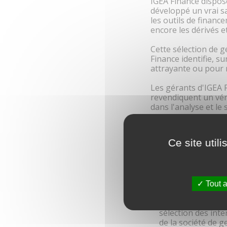
IGEA Finance dispose
développé un vrai s
les outils de finan
encore les dérivés e
Cette sélection de 
Finance identifie, s
attrayante ou pour 
Les gérants d'IGEA F
revendiquent un véri
dans l'analyse et le 
Le processus de séle
une part significati
Ce site util
Information règle
Tout a
La politique de vo
sélection des int
de la société de g