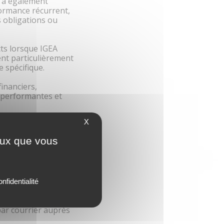
s a également
formance récurrent,
s obligations ou
cts lorsque IGEA
ent particulièrement
 spécifique.
financiers,
s performantes et
X
nce qui y consacrent
ceux que vous
nfidentialité
 que la politique de
par courrier auprès