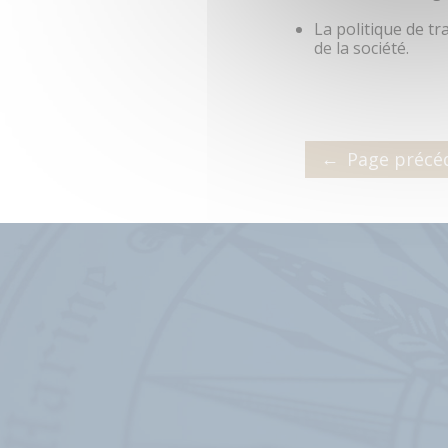
La politique de t
de la société.
←
Page précé