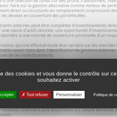
 d'une sélection de fonds sur des profils traditionnels, mai
avoir-faire sur la gestion alternative comme moteur de per
cement direct ou structurés en remplacement conjoncturel de
t les devises en couverture des portefeuilles.
gérants externes peut être complétée d'investissements dire
ur une classe d'actifs donnée, une opportunité d'investissem
répondre à une volonté de couverture ponctuelle d'un risque
inance, qui ont effectué toute leur carrière sur les marchés 
table savoir-faire dans l'identification de gestions externe
suivi de ces investissements.
ction fait partie du cœur du métier des gérants d'IGEA Fina
ve de leur temps.
ise des cookies et vous donne le contrôle sur 
souhaitez activer
mentaire :
ccepter
Tout refuser
Personnaliser
Politique de co
te appliquée par IGEA Finance dans ses investissements ainsi
ermédiaires financiers sont disponibles sur simple demande 
estion.